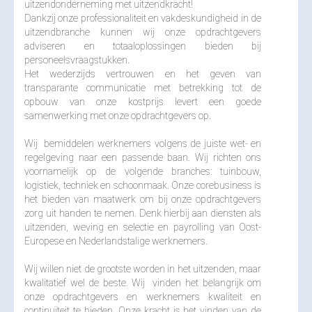
uitzendonderneming met uitzendkracht!
Inschrijven
Dankzij onze professionaliteit en vakdeskundigheid in de
uitzendbranche kunnen wij onze opdrachtgevers
Downloads
adviseren en totaaloplossingen bieden bij
personeelsvraagstukken.
Het wederzijds vertrouwen en het geven van
WERKGEVERS
transparante communicatie met betrekking tot de
opbouw van onze kostprijs levert een goede
Welkom bij
samenwerking met onze opdrachtgevers op.
Affiniteit
Wij bemiddelen werknemers volgens de juiste wet- en
regelgeving naar een passende baan. Wij richten ons
Selectieprocedure
voornamelijk op de volgende branches: tuinbouw,
logistiek, techniek en schoonmaak. Onze corebusiness is
Onze diensten
het bieden van maatwerk om bij onze opdrachtgevers
zorg uit handen te nemen. Denk hierbij aan diensten als
Goed werkgeverschap
uitzenden, weving en selectie en payrolling van Oost-
Europese en Nederlandstalige werknemers.
Downloads
Wij willen niet de grootste worden in het uitzenden, maar
kwalitatief wel de beste. Wij vinden het belangrijk om
onze opdrachtgevers en werknemers kwaliteit en
continuïteit te bieden. Onze kracht is het vinden van de