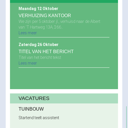
Maandag 12 Oktober
VERHUIZING KANTOOR
We zijn per 5 oktober jl., verhuisd naar de Albert
van 'T Hartweg 13A, 266..
Lees meer
Zaterdag 26 Oktober
TITEL VAN HET BERICHT
Titel van het bericht tekst
Lees meer
VACATURES
TUINBOUW
Startend teelt assistent